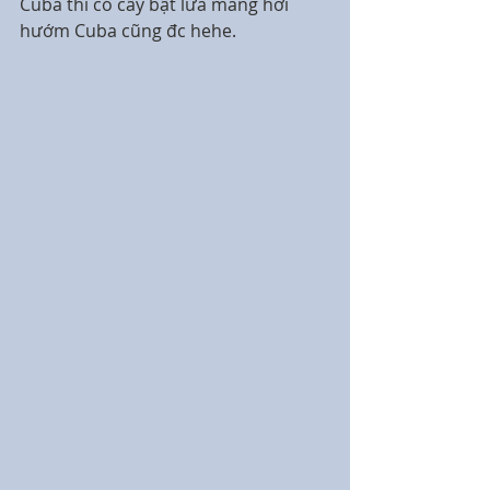
Cuba thì có cây bật lửa mang hơi 
hướm Cuba cũng đc hehe.