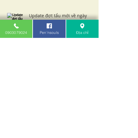
Update đợt tẩu mới về ngày
28/11/2023
0903079024
Pen'nsouls
Địa chỉ
Update đợt tẩu mới về ngày
07/08/2023
Update đợt tẩu mới về ngày
18/07/2023
Archive