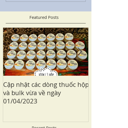
Featured Posts
Cập nhật các dòng thuốc hộp
Sailor Kabaza
và bulk vừa về ngày
edition
01/04/2023
Recent Posts