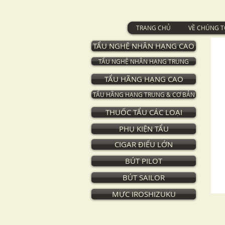
TRANG CHỦ
VỀ CHÚNG T
TẨU NGHỆ NHÂN HẠNG CAO
TẨU NGHỆ NHÂN HẠNG TRUNG
TẨU HÃNG HẠNG CAO
TẨU HÃNG HẠNG TRUNG & CƠ BẢN
THUỐC TẨU CÁC LOẠI
PHỤ KIỆN TẨU
CIGAR ĐIẾU LỚN
BÚT PILOT
BÚT SAILOR
MỰC IROSHIZUKU