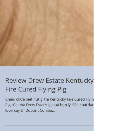
Review Drew Estate Kentucky
Fire Cured Flying Pig
Chiều chưa biết hút gì thì Kentucky Fire Cured Flying
Pig của nhà Drew Estate lại quá hợp lý. Sẵn khai đao
luôn cây ST.Dupont Cohiba...