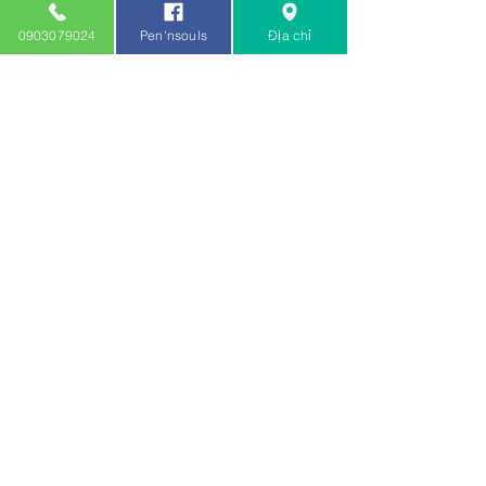
0903079024
Pen'nsouls
Địa chỉ
Giới thiệu về tẩu nghệ nhân
S.Bang
1
/
3
Recent Posts
Update đợt tẩu mới về ngày
11/10/2024