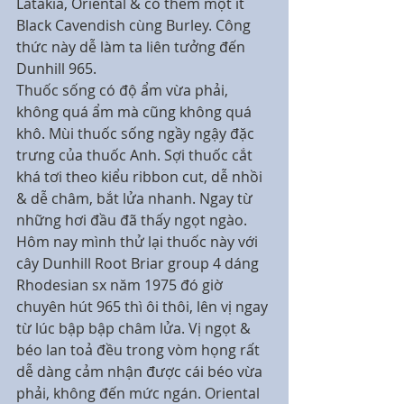
Latakia, Oriental & có thêm một ít 
Black Cavendish cùng Burley. Công 
thức này dễ làm ta liên tưởng đến 
Dunhill 965.
Thuốc sống có độ ẩm vừa phải, 
không quá ẩm mà cũng không quá 
khô. Mùi thuốc sống ngầy ngậy đặc 
trưng của thuốc Anh. Sợi thuốc cắt 
khá tơi theo kiểu ribbon cut, dễ nhồi 
& dễ châm, bắt lửa nhanh. Ngay từ 
những hơi đầu đã thấy ngọt ngào. 
Hôm nay mình thử lại thuốc này với 
cây Dunhill Root Briar group 4 dáng 
Rhodesian sx năm 1975 đó giờ 
chuyên hút 965 thì ôi thôi, lên vị ngay 
từ lúc bập bập châm lửa. Vị ngọt & 
béo lan toả đều trong vòm họng rất 
dễ dàng cảm nhận được cái béo vừa 
phải, không đến mức ngán. Oriental 