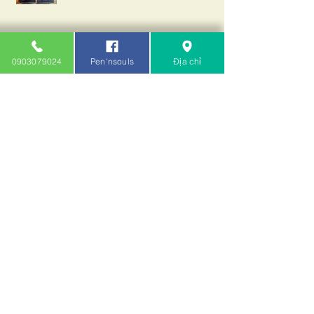
0903079024
Pen'nsouls
Địa chỉ
Update đợt tẩu mới về ngày
18/07/2023
Archive
October 2024
(1)
1 post
April 2024
(1)
1 post
March 2024
(2)
2 posts
February 2024
(2)
2 posts
January 2024
(1)
1 post
November 2023
(1)
1 post
August 2023
(1)
1 post
July 2023
(1)
1 post
June 2023
(3)
3 posts
May 2023
(1)
1 post
April 2023
(1)
1 post