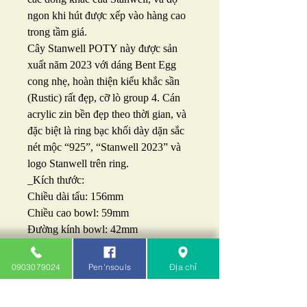
ngon khi hút được xếp vào hàng cao
trong tầm giá.
Cây Stanwell POTY này được sản
xuất năm 2023 với dáng Bent Egg
cong nhẹ, hoàn thiện kiểu khắc sần
(Rustic) rất đẹp, cỡ lò group 4. Cán
acrylic zin bền đẹp theo thời gian, và
đặc biệt là ring bạc khối dày dặn sắc
nét mộc “925”, “Stanwell 2023” và
logo Stanwell trên ring.
_Kích thước:
Chiều dài tẩu: 156mm
Chiều cao bowl: 59mm
Đường kính bowl: 42mm
Đường kính lò: 19mm
Chiều sâu lò: 42mm
0903079024
Pen'nsouls
Địa chỉ
_Tình trạng: Tẩu mới nguyên 100%
chưa qua sử dụng kèm hộp gỗ zin và