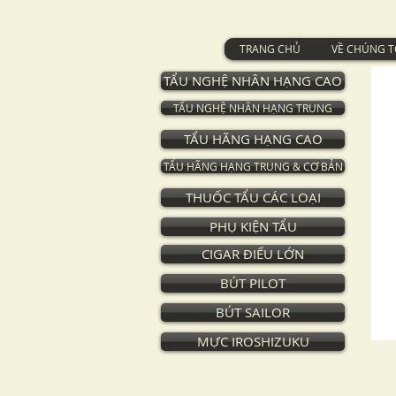
TRANG CHỦ
VỀ CHÚNG T
TẨU NGHỆ NHÂN HẠNG CAO
TẨU NGHỆ NHÂN HẠNG TRUNG
TẨU HÃNG HẠNG CAO
TẨU HÃNG HẠNG TRUNG & CƠ BẢN
THUỐC TẨU CÁC LOẠI
PHỤ KIỆN TẨU
CIGAR ĐIẾU LỚN
BÚT PILOT
BÚT SAILOR
MỰC IROSHIZUKU