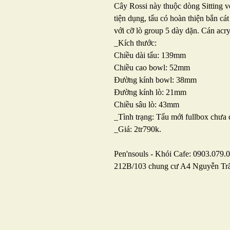
Cây Rossi này thuộc dòng Sitting v
tiện dụng, tẩu có hoàn thiện bắn cá
với cỡ lò group 5 dày dặn. Cán acry
_Kích thước:
Chiều dài tẩu: 139mm
Chiều cao bowl: 52mm
Đường kính bowl: 38mm
Đường kính lò: 21mm
Chiều sâu lò: 43mm
_Tình trạng: Tẩu mới fullbox chưa 
_Giá: 2tr790k.
Pen'nsouls - Khói Cafe: 0903.079.
212B/103 chung cư A4 Nguyễn Tr