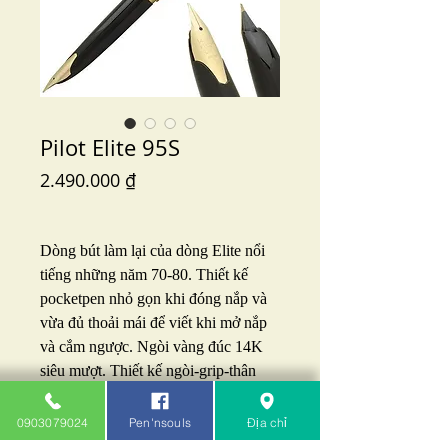
Pilot Elite 95S
Price
2.490.000 ₫
Dòng bút làm lại của dòng Elite nổi 
tiếng những năm 70-80. Thiết kế 
pocketpen nhỏ gọn khi đóng nắp và 
vừa đủ thoải mái để viết khi mở nắp 
và cắm ngược. Ngòi vàng đúc 14K 
siêu mượt. Thiết kế ngòi-grip-thân 
liền nhau cổ điển. Có 2 màu đen và 
deep red. Giá site tầm 135$ chưa ship 
0903079024
Pen'nsouls
Địa chỉ
chưa thuế: 