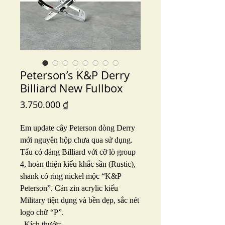
Peterson’s K&P Derry
Billiard New Fullbox
Price
3.750.000 ₫
Em update cây Peterson dòng Derry
mới nguyên hộp chưa qua sử dụng.
Tẩu có dáng Billiard với cỡ lò group
4, hoàn thiện kiểu khắc sần (Rustic),
shank có ring nickel mộc “K&P
Peterson”. Cán zin acrylic kiểu
Military tiện dụng và bền đẹp, sắc nét
logo chữ “P”.
_Kích thước: