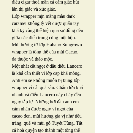
điếu cigar thoả mãn cả cảm giác hút
lẫn thị giác và xúc giác.
Lớp wrapper mịn màng màu dark
caramel không tỳ vết được quấn tay
khá kỹ càng thể hiện qua sự đồng đều
giữa các điếu trong cùng một hộp.
Mùi hương từ lớp Habano Sungrown
wrapper là tổng thể của mùi Cacao,
da thuộc và thảo mộc.
Một nhát cắt ngọt ở đầu điếu Lancero
là khá cần thiết vì lớp cap khá mỏng.
Anh em sẽ không muốn bị bung lớp
wrapper vì cắt quá sâu. Châm lửa khá
nhanh và điếu Lancero này cháy đều
ngay tắp lự. Những hơi đầu anh em
cảm nhận được ngay vị ngọt của
cacao đen, mùi hương gia vị như tiêu
trắng, quế và mùi gỗ Tuyết Tùng. Tất
cả hoà quyện tạo thành một tổng thể