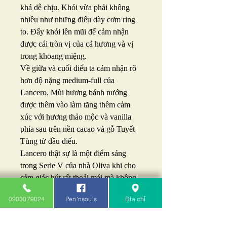
khá dễ chịu. Khói vừa phải không
nhiều như những điếu dày cơm ring
to. Đẩy khói lên mũi để cảm nhận
được cái tròn vị của cả hương và vị
trong khoang miệng.
Về giữa và cuối điếu ta cảm nhận rõ
hơn độ nặng medium-full của
Lancero. Mùi hương bánh nướng
được thêm vào làm tăng thêm cảm
xúc với hương thảo mộc và vanilla
phía sau trên nền cacao và gỗ Tuyết
Tùng từ đầu điếu.
Lancero thật sự là một điểm sáng
trong Serie V của nhà Oliva khi cho
cảm giác hút rất thoải mái mà không
bị "ngộp" với những anh em mới.
0903079024
Pen'nsouls
Địa chỉ
Không có gì ngạc nhiên khi Oliva
Serie V Liga Especial Lancero luôn
được các Cigar Connoisseur chấm