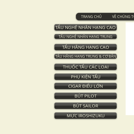
TRANG CHỦ
VỀ CHÚNG T
TẨU NGHỆ NHÂN HẠNG CAO
TẨU NGHỆ NHÂN HẠNG TRUNG
TẨU HÃNG HẠNG CAO
TẨU HÃNG HẠNG TRUNG & CƠ BẢN
THUỐC TẨU CÁC LOẠI
PHỤ KIỆN TẨU
CIGAR ĐIẾU LỚN
BÚT PILOT
BÚT SAILOR
MỰC IROSHIZUKU