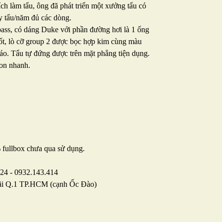
ch làm tẩu, ông đã phát triển một xưởng tẩu có
y tẩu/năm đủ các dòng.
ss, có dáng Duke với phần đường hơi là 1 ống
 tốt, lò cỡ group 2 được bọc hợp kim cùng màu
đáo. Tẩu tự đứng được trên mặt phẳng tiện dụng.
gon nhanh.
fullbox chưa qua sử dụng.
024 - 0932.143.414
ãi Q.1 TP.HCM (cạnh Ốc Đào)