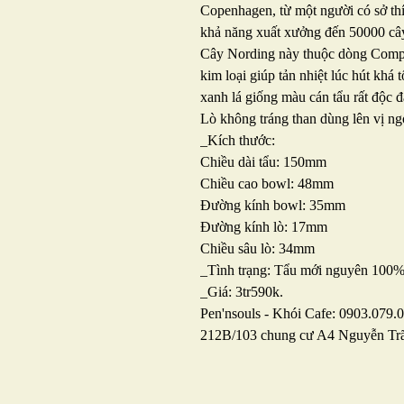
Copenhagen, từ một người có sở thí
khả năng xuất xưởng đến 50000 câ
Cây Nording này thuộc dòng Compa
kim loại giúp tản nhiệt lúc hút khá
xanh lá giống màu cán tẩu rất độc 
Lò không tráng than dùng lên vị n
_Kích thước:
Chiều dài tẩu: 150mm
Chiều cao bowl: 48mm
Đường kính bowl: 35mm
Đường kính lò: 17mm
Chiều sâu lò: 34mm
_Tình trạng: Tẩu mới nguyên 100% 
_Giá: 3tr590k.
Pen'nsouls - Khói Cafe: 0903.079.
212B/103 chung cư A4 Nguyễn Tr