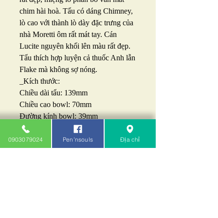
chim hài hoà. Tẩu có dáng Chimney,
lò cao với thành lò dày đặc trưng của
nhà Moretti ôm rất mát tay. Cán
Lucite nguyên khối lên màu rất đẹp.
Tẩu thích hợp luyện cả thuốc Anh lẫn
Flake mà không sợ nóng.
_Kích thước:
Chiều dài tẩu: 139mm
Chiều cao bowl: 70mm
Đường kính bowl: 39mm
Đường kính lò: 20mm
Chiều sâu lò: 60mm
0903079024
Pen'nsouls
Địa chỉ
_Tình trạng: Mới 100% chưa qua sử
dụng.
_Giá: 5tr5.
Liên hệ: 0903079024 - 0932143414
Pen'nsouls - Khói Cafe: 212B/103
chung cư A4 Nguyễn Trãi Q.1