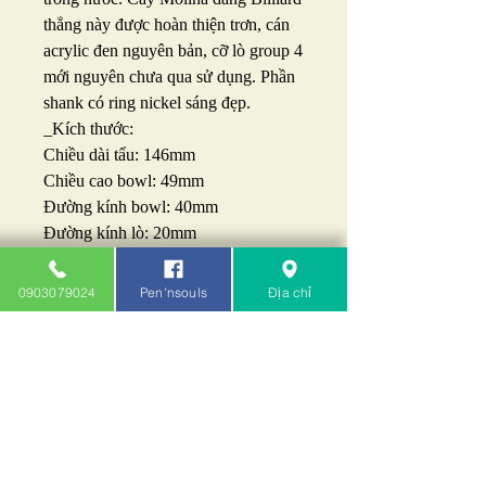
thẳng này được hoàn thiện trơn, cán
acrylic đen nguyên bản, cỡ lò group 4
mới nguyên chưa qua sử dụng. Phần
shank có ring nickel sáng đẹp.
_Kích thước:
Chiều dài tẩu: 146mm
Chiều cao bowl: 49mm
Đường kính bowl: 40mm
Đường kính lò: 20mm
Chiều sâu lò: 39mm
_Tình trạng: Tẩu mới nguyên hộp
0903079024
Pen'nsouls
Địa chỉ
chưa qua sử dụng.
_Giá: 2tr890k.
Pen'nsouls - Khói Cafe: 0903079024
- 0932143414
212B/103 chung cư A4 Nguyễn Trãi
Q.1 TP.HCM (cạnh Ốc Đào)