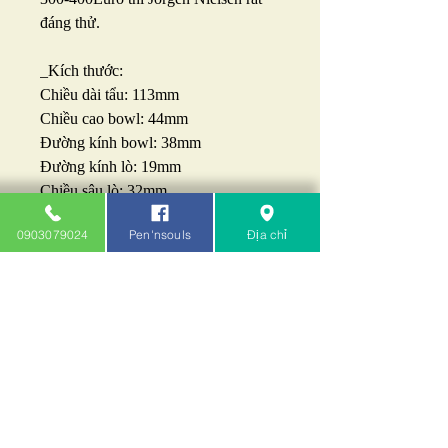
đáng thử.
_Kích thước:
Chiều dài tẩu: 113mm
Chiều cao bowl: 44mm
Đường kính bowl: 38mm
Đường kính lò: 19mm
Chiều sâu lò: 32mm
_Đã qua sử dụng mới 98%. Tình
0903079024
Pen'nsouls
Địa chỉ
trạng hoàn hảo.
_Giá: 5tr350k.
Liên hệ: 0903079024 - 0932143414
Pen'nsouls - Khói Cafe: 212B/103
chung cư A4 Nguyễn Trãi Q.1
TP.HCM (cạnh Ốc Đào)
Pennsouls.com