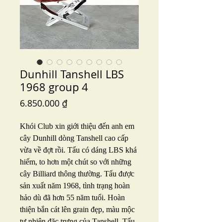
Dunhill Tanshell LBS
1968 group 4
Price
6.850.000 ₫
Khói Club xin giới thiệu đến anh em
cây Dunhill dòng Tanshell cao cấp
vừa về đợt rồi. Tẩu có dáng LBS khá
hiếm, to hơn một chút so với những
cây Billiard thông thường. Tẩu được
sản xuất năm 1968, tình trạng hoàn
hảo dù đã hơn 55 năm tuổi. Hoàn
thiện bắn cát lên grain đẹp, màu mộc
tự nhiên đặc trưng của Tanshell. Tẩu