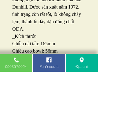
Dunhill. Được sản xuất năm 1972,
tình trạng còn rất tốt, lò không cháy
lẹm, thành lò dày dặn đúng chất
ODA.
_Kích thước:
Chiều dài tẩu: 165mm
Chiều cao bowl: 56mm
Đường kính bowl: 39mm
Đường kính lò: 21mm
0903079024
Pen'nsouls
Địa chỉ
Chiều sâu lò: 48mm
_Giá: 6tr790k.
LH: 0903079024 - 0932143414
Pen'nsouls - Khói Cafe: 212B/103
chung cư A4 Nguyễn Trãi Q.1
TP.HCM
Pennsouls.com