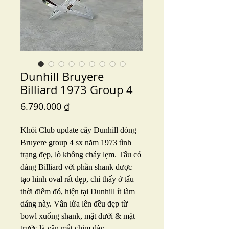
Dunhill Bruyere
Billiard 1973 Group 4
Price
6.790.000 ₫
Khói Club update cây Dunhill dòng
Bruyere group 4 sx năm 1973 tình
trạng đẹp, lò không cháy lẹm. Tẩu có
dáng Billiard với phần shank được
tạo hình oval rất đẹp, chỉ thấy ở tẩu
thời điểm đó, hiện tại Dunhill ít làm
dáng này. Vân lửa lên đều đẹp từ
bowl xuống shank, mặt dưới & mặt
trước là vân mắt chim dày.