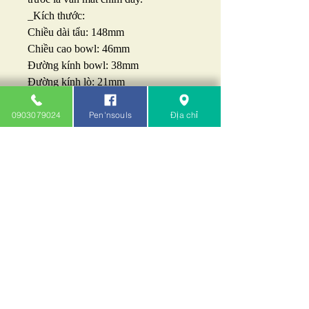
_Kích thước:
Chiều dài tẩu: 148mm
Chiều cao bowl: 46mm
Đường kính bowl: 38mm
Đường kính lò: 21mm
Chiều sâu lò: 38mm
_ Giá: 6tr8.
0903079024
Pen'nsouls
Địa chỉ
Pen'nsouls - Khói Cafe: 0903079024
- 0932143414
Địa chỉ: 212B/103 chung cư A4
Nguyễn Trãi Q.1 TP.HCM (cạnh Ốc
Đào)
Pennsouls.com
© 2015 by HUNG NGUYEN - PEN'NSOULS.