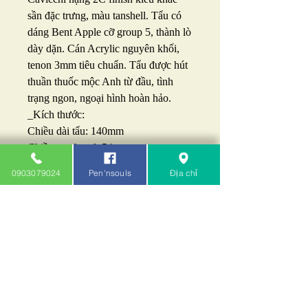
sần đặc trưng, màu tanshell. Tẩu có
dáng Bent Apple cỡ group 5, thành lò
dày dặn. Cán Acrylic nguyên khối,
tenon 3mm tiêu chuẩn. Tẩu được hút
thuần thuốc mộc Anh từ đầu, tình
trạng ngon, ngoại hình hoàn hảo.
_Kích thước:
Chiều dài tẩu: 140mm
Chiều cao bowl: 54mm
Đường kính bowl: 50mm
0903079024
Pen'nsouls
Địa chỉ
Đường kính lò: 20mm
Chiều sâu lò: 45mm
_Giá: 5tr390k.
Pen'nsouls - Khói Cafe: 090379024 -
0932143414
212B/103 chung cư A4 Nguyễn Trãi
Q.1 TP.HCM (cạnh Ốc Đào)
Pennsouls.com