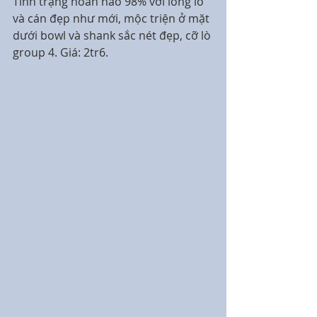
Tình trạng hoàn hảo 98% với lòng lò 
và cán đẹp như mới, mộc triện ở mặt 
dưới bowl và shank sắc nét đẹp, cỡ lò 
group 4. Giá: 2tr6.