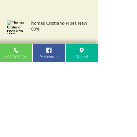
Thomas Cristiano Pipes New
100%
0903079024
Pen'nsouls
Địa chỉ
Update đợt tẩu mới về ngày
23/01/2024
Update đợt tẩu mới về ngày
28/11/2023