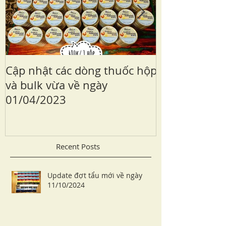
Cập nhật các dòng thuốc hộp
Sailor Kabaza
và bulk vừa về ngày
edition
01/04/2023
Recent Posts
Update đợt tẩu mới về ngày
11/10/2024