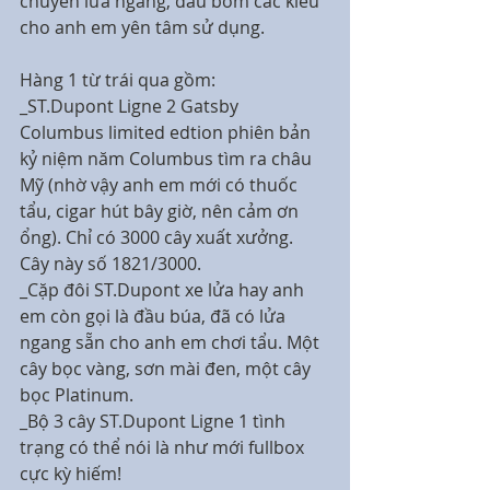
chuyển lửa ngang, đầu bơm các kiểu 
cho anh em yên tâm sử dụng. 
Hàng 1 từ trái qua gồm:
_ST.Dupont Ligne 2 Gatsby 
Columbus limited edtion phiên bản 
kỷ niệm năm Columbus tìm ra châu 
Mỹ (nhờ vậy anh em mới có thuốc 
tẩu, cigar hút bây giờ, nên cảm ơn 
ổng). Chỉ có 3000 cây xuất xưởng. 
Cây này số 1821/3000.
_Cặp đôi ST.Dupont xe lửa hay anh 
em còn gọi là đầu búa, đã có lửa 
ngang sẵn cho anh em chơi tẩu. Một 
cây bọc vàng, sơn mài đen, một cây 
bọc Platinum.
_Bộ 3 cây ST.Dupont Ligne 1 tình 
trạng có thể nói là như mới fullbox 
cực kỳ hiếm! 