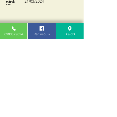
21/03/2024
Update đợt tẩu mới nguyên 100%
về ngày 12/03/2024
0903079024
Pen'nsouls
Địa chỉ
Update đợt tẩu về ngày
21/02/2024
Thomas Cristiano Pipes New
100%