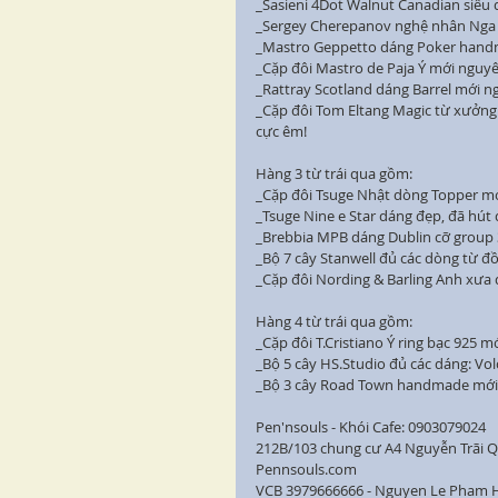
_Sasieni 4Dot Walnut Canadian siêu d
_Sergey Cherepanov nghệ nhân Nga sh
_Mastro Geppetto dáng Poker handm
_Cặp đôi Mastro de Paja Ý mới nguyê
_Rattray Scotland dáng Barrel mới ng
_Cặp đôi Tom Eltang Magic từ xưởng
cực êm!
Hàng 3 từ trái qua gồm:
_Cặp đôi Tsuge Nhật dòng Topper mới
_Tsuge Nine e Star dáng đẹp, đã hút q
_Brebbia MPB dáng Dublin cỡ group 
_Bộ 7 cây Stanwell đủ các dòng từ đồ
_Cặp đôi Nording & Barling Anh xưa 
Hàng 4 từ trái qua gồm:
_Cặp đôi T.Cristiano Ý ring bạc 925 
_Bộ 5 cây HS.Studio đủ các dáng: Vol
_Bộ 3 cây Road Town handmade mới n
Pen'nsouls - Khói Cafe: 0903079024
212B/103 chung cư A4 Nguyễn Trãi Q
Pennsouls.com
VCB 3979666666 - Nguyen Le Pham 