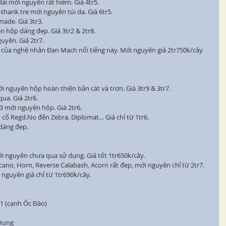
ài mới nguyên rất hiếm. Giá 4tr5.
ank tre mới nguyên túi da. Giá 6tr5.
ade. Giá 3tr3.
n hộp dáng đẹp. Giá 3tr2 & 2tr8.
uyên. Giá 2tr7.
 của nghệ nhân Đan Mạch nổi tiếng này. Mới nguyên giá 2tr750k/cây 
 nguyên hộp hoàn thiện bắn cát và trơn. Giá 3tr9 & 3tr7.
ua. Giá 2tr6.
3 mới nguyên hộp. Giá 2tr6.
 cổ Regd.No đến Zebra, Diplomat… Giá chỉ từ 1tr6.
dáng đẹp.
mới nguyên chưa qua sử dụng. Giá tốt 1tr650k/cây.
cano, Horn, Reverse Calabash, Acorn rất đẹp, mới nguyên chỉ từ 2tr7.
guyên giá chỉ từ 1tr690k/cây.
1 (cạnh Ốc Đào)
Hung