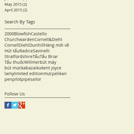
May 2015
(2)
2 posts
April 2015
(2)
2 posts
Search By Tags
2000
Blowfish
Castello
Churchwarden
Cornell&Diehl
CornellDiehl
Dunhill
Hàng mới về
Hút tẩu
Radice
Savinelli
Stratfordshire
Tẩu
Tẩu Briar
Tẩu thuốc
Willmer
bút máy
bút mực
kabazaiku
kent joyce
lamy
limited edition
mực
pelikan
pen
pilot
pipe
sailor
Follow Us