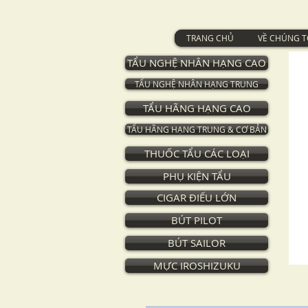
TRANG CHỦ
VỀ CHÚNG T
TẨU NGHỆ NHÂN HẠNG CAO
TẨU NGHỆ NHÂN HẠNG TRUNG
TẨU HÃNG HẠNG CAO
TẨU HÃNG HẠNG TRUNG & CƠ BẢN
THUỐC TẨU CÁC LOẠI
PHỤ KIỆN TẨU
CIGAR ĐIẾU LỚN
BÚT PILOT
BÚT SAILOR
MỰC IROSHIZUKU