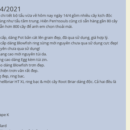
/4/2021
 chi tiết bộ tẩu vừa về hôm nay ngày 14/4 gồm nhiều cây kịch độc 
cũng như tẩu tầm trung. Hiện Pen’nsouls cũng có sẵn hàng gần 80 cây 
 sẵn hơn 800 cây để anh em chọn thoải mái.
p, dáng Pot bắn cát lên grain đẹp, đã qua sử dụng, giá hợp lý.
cấp dáng Blowfish ring sừng mới nguyên chưa qua sử dụng cực đẹp!
uyên chưa qua sử dụng!
ạng cao mới nguyên túi da.
 cao dáng Egg kèm túi zin.
o dáng Blowfish trơn đẹp.
hiện trơn vân rất đẹp.
đẹp, ring bạc.
hellbriar HT XL ring bạc & một cây Root Briar dáng độc. Cả hai đều là 
hape K
lard