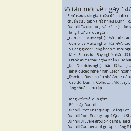
Bộ tẩu mới về ngày 14
Pen’nsouls xin giới thiệu đến anh em
chuẩn sưu tập và rất nhiều Dunhill 
Dunhill đủ các dòng và trên kệ luôn
Hàng 1 từ trái qua gồm:
_Cornelius Manz nghệ nhân Đức cao cấ
_Cornelius Manz nghệ nhân Đức cao 
_S.Bang grade 9 ring bạc 925 mới ng
_Mike Sebastion Bay nghệ nhân US h
_Frank Axmacher nghệ nhân Đức hạng
_Ken Dedrichs nghệ nhân US hạng ca
_Jan Kloucek nghệ nhân Czech hoàn t
_Daminio Rovera của nhà Ardor dáng 
_Cặp đôi Dunhill Collector: Một cây S
hàng chuẩn sưu tập.
Hàng 2 từ trái qua gồm:
_Bộ 4 cây Dunhill:
Dunhill Root Briar group 5 dáng Pot
Dunhill Root Briar group 4 Quaint S
Dunhill Bruyere group 4 dáng Billard
Dunhill Cumberland group 4 dáng Bil