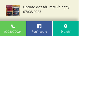
Update đợt tẩu mới về ngày
07/08/2023
0903079024
Pen'nsouls
Địa chỉ
Update đợt tẩu mới về ngày
18/07/2023
Archive
October 2024
(1)
1 post
April 2024
(1)
1 post
March 2024
(2)
2 posts
February 2024
(2)
2 posts
January 2024
(1)
1 post
November 2023
(1)
1 post
August 2023
(1)
1 post
July 2023
(1)
1 post